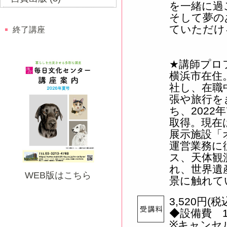
を一緒に過
そして夢の
ていただけ
終了講座
★講師プ
横浜市在住
社し、在職
張や旅行を
ち、202
取得。現在
展示施設「
運営業務に
ス、天体観
れ、世界遺
WEB版はこちら
景に触れて
3,520円(税
◆設備費 1
※キャンセ