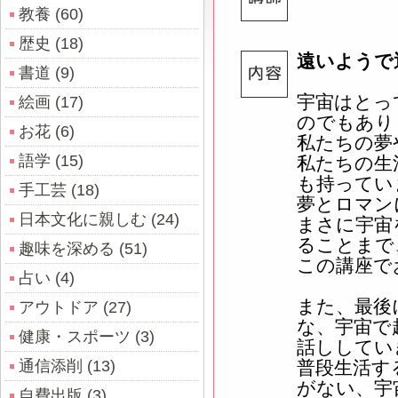
教養 (60)
歴史 (18)
遠いようで
書道 (9)
宇宙はとっ
絵画 (17)
のでもあり
お花 (6)
私たちの夢
語学 (15)
私たちの生
も持ってい
手工芸 (18)
夢とロマン
日本文化に親しむ (24)
まさに宇宙
ることまで
趣味を深める (51)
この講座で
占い (4)
また、最後
アウトドア (27)
な、宇宙で
健康・スポーツ (3)
話ししてい
通信添削 (13)
普段生活す
がない、宇
自費出版 (3)