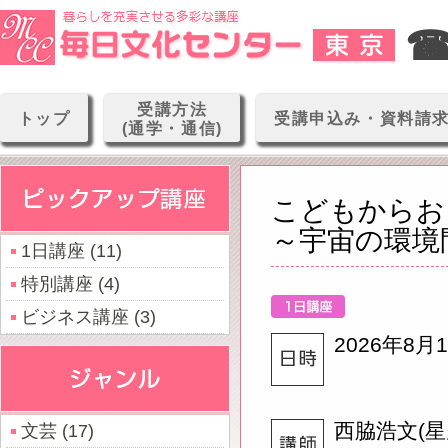
☎0
受講方法
トップ
受講申込み・資料請
(通学・通信)
こどもからお
～宇宙の環境
1日講座 (11)
特別講座 (4)
ビジネス講座 (3)
2026年8月1
西脇浩文(
文芸 (17)