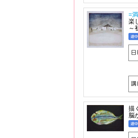
=
楽
～
描
脳