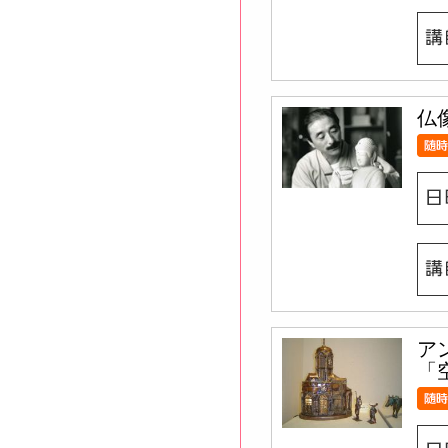
仏
ア
「