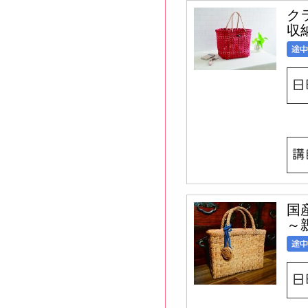
ク
収
国
～