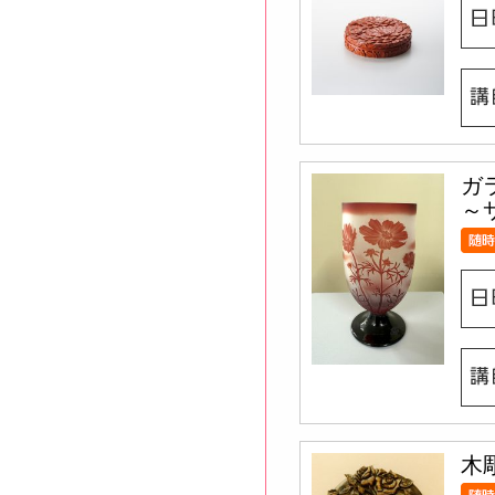
ガ
～
木