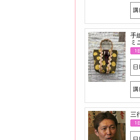
手
ミ
三