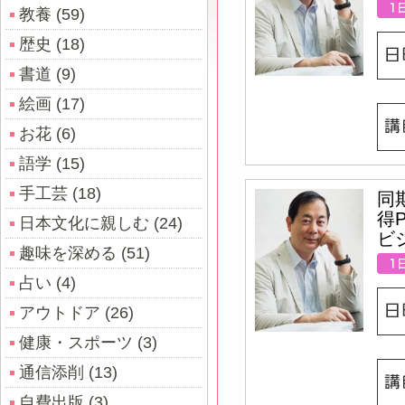
教養 (59)
歴史 (18)
書道 (9)
絵画 (17)
お花 (6)
語学 (15)
手工芸 (18)
同
得P
日本文化に親しむ (24)
ビ
趣味を深める (51)
占い (4)
アウトドア (26)
健康・スポーツ (3)
通信添削 (13)
自費出版 (3)