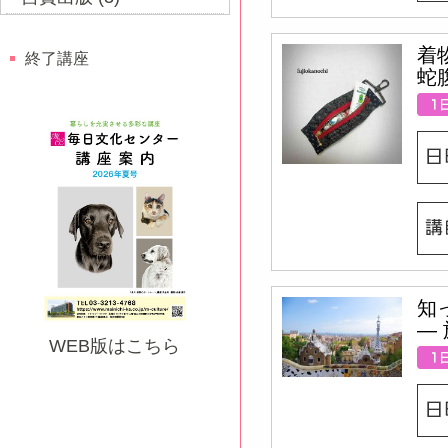
着
終了講座
蛇
知
―
WEB版はこちら