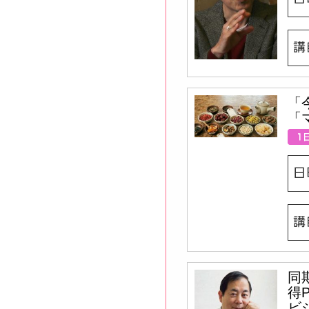
「
「
同
得P
ビ