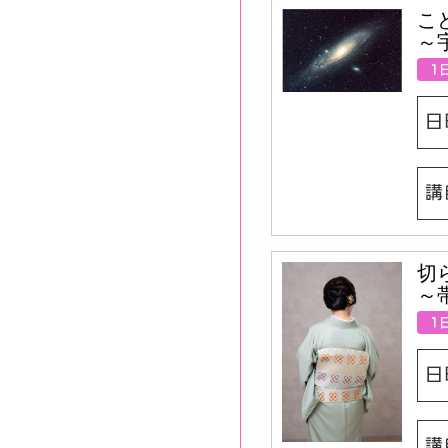
こ
～
切
～